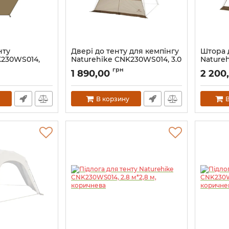
нту
Двері до тенту для кемпінгу
Штора 
K230WS014,
Naturehike CNK230WS014, 3.0
Nature
м*2.1 м, бежеві
Артикул:
грн
1 890,00
2 200
Артикул:
7_69522
В корзину
В