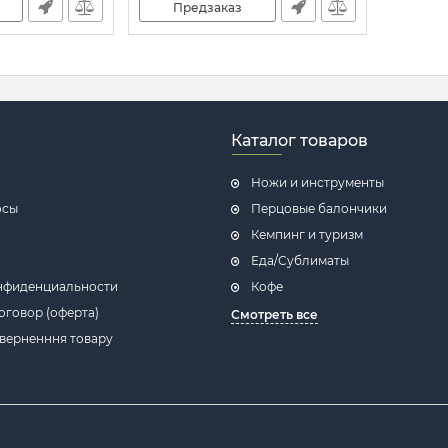
Предзаказ
Артикул:
7_57541
Каталог товаров
Ножи и инструменты
осы
Перцовые балончики
Кемпинг и туризм
Еда/Сублиматы
нфиденциальности
Кофе
говор (оферта)
Смотреть все
оверненння товару