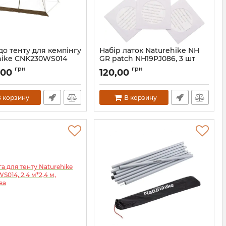
до тенту для кемпінгу
Набір латок Naturehike NH
hike CNK230WS014
GR patch NH19PJ086, 3 шт
7*7см, прозорі
7_69521
грн
грн
,00
120,00
Артикул:
7_57504
 корзину
В корзину