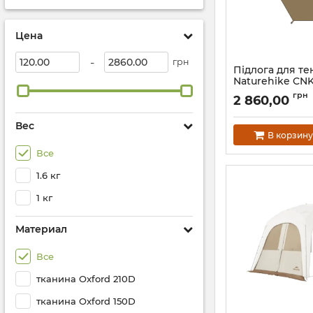
Цена
-
грн
Підлога для те
Naturehike CN
коричнева
грн
2 860,00
Артикул:
7_72869
Вес
В корзину
Все
1.6 кг
1 кг
Материал
Все
тканина Oxford 210D
тканина Oxford 150D