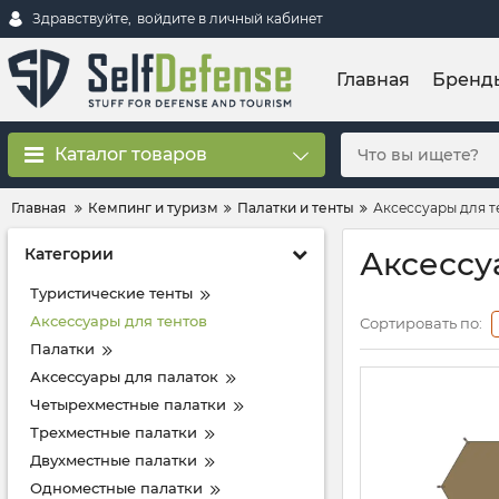
Здравствуйте,
войдите в личный кабинет
Главная
Бренд
Каталог товаров
Главная
Кемпинг и туризм
Палатки и тенты
Аксессуары для т
Категории
Аксессу
Туристические тенты
Аксессуары для тентов
Сортировать по:
Палатки
Аксессуары для палаток
Четырехместные палатки
Трехместные палатки
Двухместные палатки
Одноместные палатки