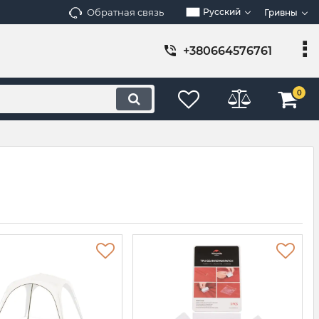
Обратная связь
Русский
Гривны
+380664576761
0