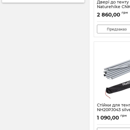
Двері до тенту
Naturehike CN
300х210см (із з
грн
2 860,00
посередині)
Артикул:
7_72870
Предзаказ
Стійки для тент
NH20PJ043 silv
Артикул:
7_60814
грн
1 090,00