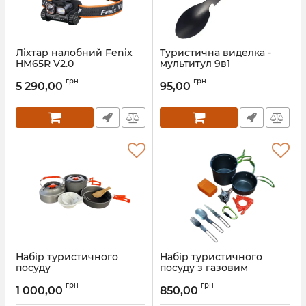
Ліхтар налобний Fenix
Туристична виделка -
HM65R V2.0
мультитул 9в1
Артикул:
2_75000
грн
грн
5 290,00
95,00
Набір туристичного
Набір туристичного
посуду
посуду з газовим
пальником
грн
грн
1 000,00
850,00