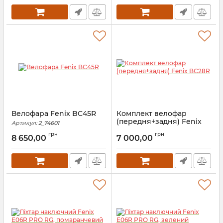
Велофара Fenix BC45R
Комплект велофар
(передня+задня) Fenix
Артикул:
2_74601
BC28R
грн
грн
8 650,00
7 000,00
Артикул:
2_74600