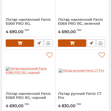
Ліхтар наключний Fenix
Ліхтар наключний Fenix
E06R PRO RG,
E06R PRO RG, зелений
помаранчевий
Артикул:
2_74596
грн
грн
4 690,00
4 690,00
Артикул:
2_74597
Ліхтар наключний Fenix
Ліхтар ручний Fenix C7
E06R PRO RG, чорний
Pro
Артикул:
2_74595
Артикул:
2_74594
грн
грн
4 690,00
4 830,00