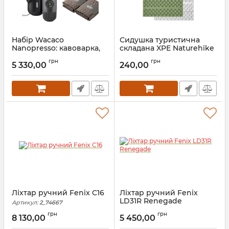
Набір Wacaco
Сидушка туристична
Nanopresso: кавоварка,
складана XPE Naturehike
адаптер для капсул та
CNK2650WS011, 18 мм,
грн
грн
рушники бариста
зелена, для походів та
5 330,00
240,00
кемпінгу
Артикул:
9_74311
Артикул:
7_74665
Ліхтар ручний Fenix C16
Ліхтар ручний Fenix
LD31R Renegade
Артикул:
2_74667
Артикул:
2_74602
грн
грн
8 130,00
5 450,00