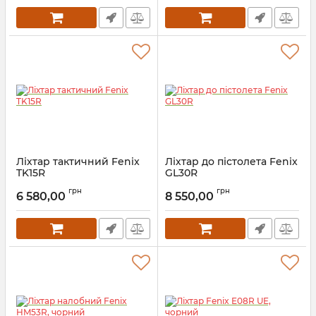
Ліхтар тактичний Fenix
Ліхтар до пістолета Fenix
TK15R
GL30R
Артикул:
2_74593
Артикул:
2_74592
грн
грн
6 580,00
8 550,00