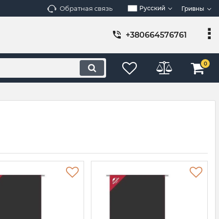
Обратная связь
Русский
Гривны
+380664576761
0