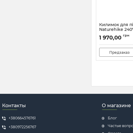
Килимок для пі
Naturehike 240
CNH22DZ025, 
грн
1 970,00
Артикул:
7_65456
Предзаказ
Контакты
О магазине
+380664576761
Блог
Частые вопр
+380972256767