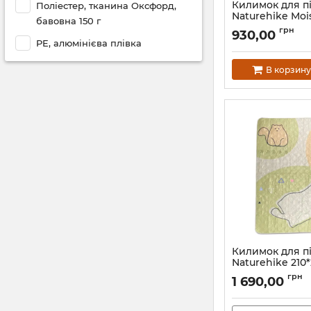
Килимок для пі
Поліестер, тканина Оксфорд,
Naturehike Mois
бавовна 150 г
Mat NH17D050-B
грн
930,00
р-р L
PE, алюмінієва плівка
Артикул:
7_58265
В корзину
Килимок для пі
Naturehike 210
CNK2350WS010, 
грн
1 690,00
салатний
Артикул:
7_68987