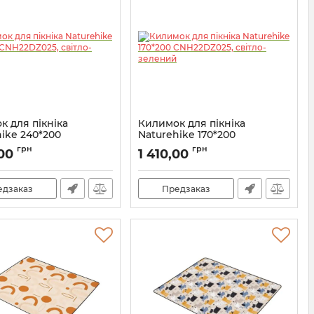
к для пікніка
Килимок для пікніка
ike 240*200
Naturehike 170*200
Z025, світло-зелений
CNH22DZ025, світло-зелений
грн
грн
,00
1 410,00
7_65458
Артикул:
7_65457
едзаказ
Предзаказ