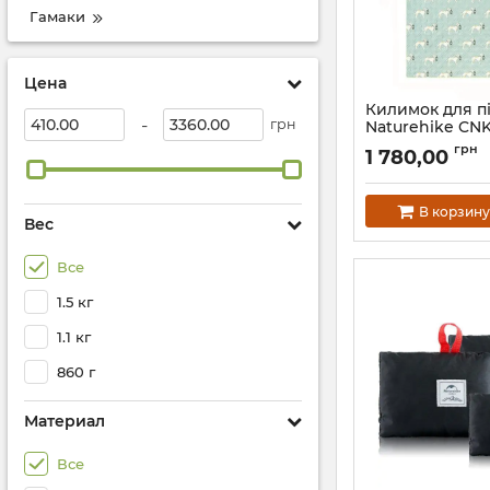
Гамаки
Цена
Килимок для пі
-
грн
Naturehike CN
210*240 см, бла
грн
1 780,00
принтом
Артикул:
7_72984
В корзину
Вес
Все
1.5 кг
1.1 кг
860 г
Материал
Все