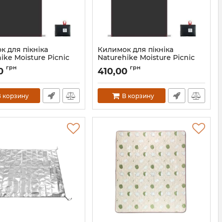
к для пікніка
Килимок для пікніка
ike Moisture Picnic
Naturehike Moisture Picnic
7D050-B 145*100 см,
Mat NH17D050-B 120*70 см, р-
грн
грн
00
410,00
р S
7_65287
Артикул:
7_65286
 корзину
В корзину