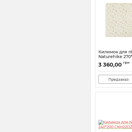
Килимок для пі
Naturehike 270
CNH22DZ025, 
грн
3 360,00
принт
Артикул:
7_65460
Предзаказ