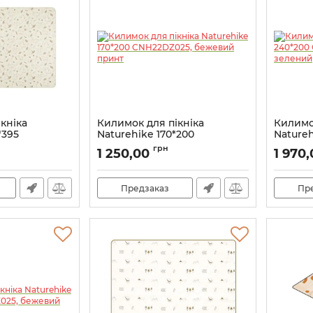
кніка
Килимок для пікніка
Килимо
*395
Naturehike 170*200
Natureh
бежевий
CNH22DZ025, бежевий
CNH22D
грн
1 250,00
1 970
принт
Артикул:
Артикул:
7_65459
Предзаказ
Пр