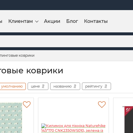
ы
Клиентам
Акции
Блог
Контакты
пинговые коврики
овые коврики
умолчанию
цене
названию
рейтингу