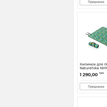
Предзаказ
Килимок для пі
Naturehike NH
200*180 cм, зе
грн
1 290,00
Артикул:
7_65499
Предзаказ