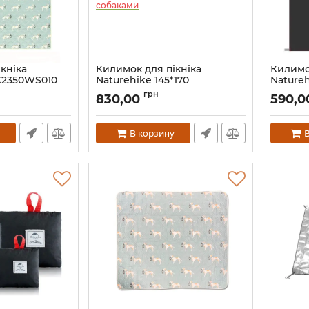
кніка
Килимок для пікніка
Килимо
K2350WS010
Naturehike 145*170
Natureh
китний із
CNK2350WS010, зелена із
Mat NH1
грн
830,00
590,
собаками
р-р M
Артикул:
7_69523
Артикул:
В корзину
В