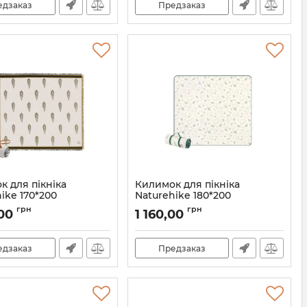
едзаказ
Предзаказ
к для пікніка
Килимок для пікніка
ike 170*200
Naturehike 180*200
Z14001, коричневий
CNH22DZ14004, зелений
грн
грн
,00
1 160,00
принт
7_65462
Артикул:
7_65461
едзаказ
Предзаказ