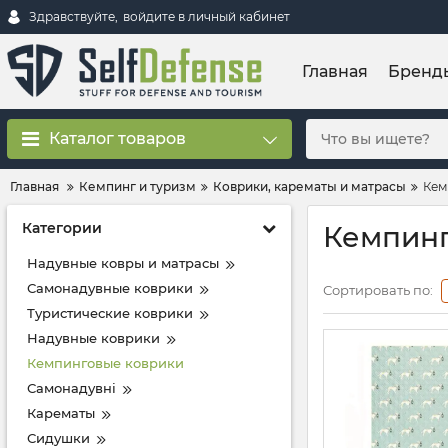
Здравствуйте,
войдите в личный кабинет
Главная
Бренд
Каталог товаров
Главная
Кемпинг и туризм
Коврики, карематы и матрасы
Кем
Категории
Кемпинг
Надувные ковры и матрасы
Самонадувные коврики
Сортировать по:
Туристические коврики
Надувные коврики
Кемпинговые коврики
Самонадувні
Карематы
Сидушки