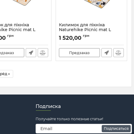
к для пікніка
Килимок для пікніка
ike Picnic mat L
Naturehike Picnic mat L
 NH21FCD01 art
210*240 NH21FCD01 pet
грн
грн
,00
1 520,00
ry
Артикул:
7_62470
7_62575
едзаказ
Предзаказ
рёд »
Подписка
Получайте только полезные статьи!
Подписаться