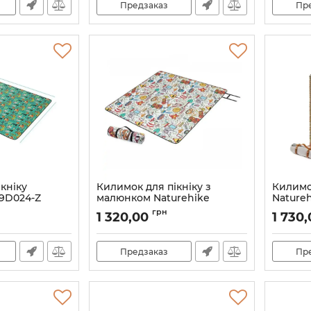
Предзаказ
Пр
кніку
Килимок для пікніку з
Килимо
19D024-Z
малюнком Naturehike
Natureh
лений ліс
NH19D024-Z 200 х 180 cм
CNH22D
грн
1 320,00
1 730
принт
Артикул:
7_65498
Артикул:
Предзаказ
Пр