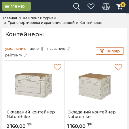
0
Меню
Главная
Кемпинг и туризм
Транспортировка и хранение вещей
Контейнеры
Контейнеры
умолчанию
цене
названию
Фильтр
рейтингу
Складаний контейнер
Складаний контейнер
Naturehike
Naturehike
CNK2450XB020, 52 л,
CNK2450XB020, 26 л,
грн
грн
бежево-сірий
бежево-сірий
2 160,00
1 160,00