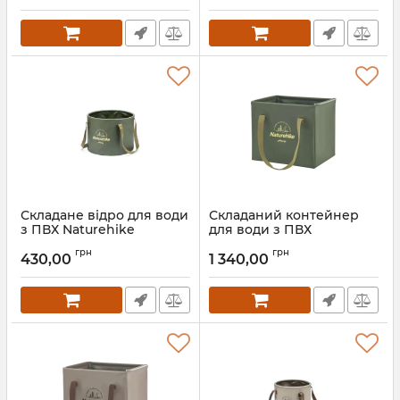
Артикул:
7_64293
Артикул:
7_64291
Складане відро для води
Складаний контейнер
з ПВХ Naturehike
для води з ПВХ
NH20SJ040, 10 л, зелений
Naturehike CNH22SN002,
грн
грн
20л, темно-зелений
430,00
1 340,00
Артикул:
7_64290
Артикул:
7_61720