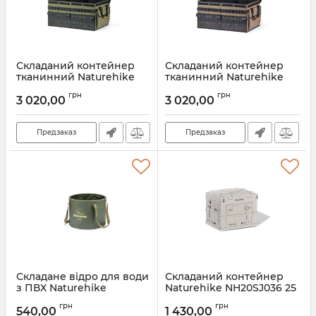
Складаний контейнер
Складаний контейнер
тканинний Naturehike
тканинний Naturehike
NH21SNX04 60 л, темно-
NH21SNX04 60 л, темно-
грн
грн
зелений
коричневий
3 020,00
3 020,00
Артикул:
7_65352
Артикул:
7_65351
Предзаказ
Предзаказ
Складане відро для води
Складаний контейнер
з ПВХ Naturehike
Naturehike NH20SJ036 25
NH20SJ040, 20 л,
л, сірий
грн
грн
зелений
540,00
1 430,00
Артикул:
7_63653