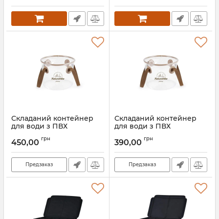
Артикул:
3_64291
Складаний контейнер
Складаний контейнер
для води з ПВХ
для води з ПВХ
Naturehike NH20SJ040,
Naturehike NH20SJ040,
грн
грн
20л, прозорий
10л, прозорий
450,00
390,00
Артикул:
7_65799
Артикул:
7_65798
Предзаказ
Предзаказ