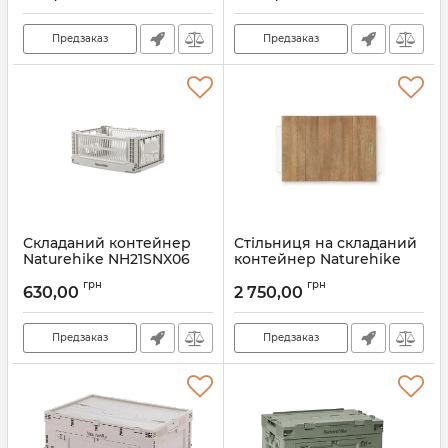
Артикул:
7_64292
Предзаказ
Предзаказ
Складаний контейнер
Стільниця на складаний
Naturehike NH21SNX06
контейнер Naturehike
17л, сірий
NH21NX01 50L
грн
грн
630,00
2 750,00
Артикул:
7_63652
Артикул:
7_62278
Предзаказ
Предзаказ