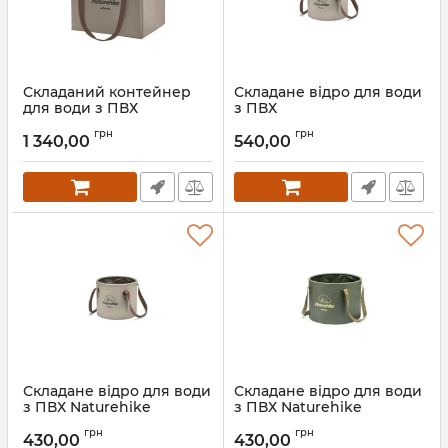
Складаний контейнер
Складане відро для води
для води з ПВХ
з ПВХ
Naturehike CNH22SN002,
Naturehike NH20SJ040, 20 л,
грн
грн
20л, світло-коричневий
світло-коричневий
1 340,00
540,00
Артикул:
7_61719
Артикул:
3_64293
Складане відро для води
Складане відро для води
з ПВХ Naturehike
з ПВХ Naturehike
NH20SJ040, 10 л, світло-
NH20SJ040, 10 л, зелений
грн
грн
коричневий
430,00
430,00
Артикул:
3_64290