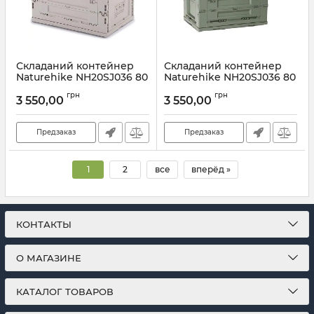
Складаний контейнер
Складаний контейнер
Naturehike NH20SJ036 80
Naturehike NH20SJ036 80
л, сірий
л, зелений
грн
грн
3 550,00
3 550,00
Артикул:
7_61686
Артикул:
7_61685
Предзаказ
Предзаказ
1
2
все
вперёд »
КОНТАКТЫ
О МАГАЗИНЕ
КАТАЛОГ ТОВАРОВ