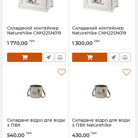
Складаний контейнер
Складаний контейнер
Naturehike CNH22SN019
Naturehike CNH22SN019
50 л, світло-сірий
25 л, світло-сірий
грн
грн
1 770,00
1 300,00
Артикул:
7_65354
Артикул:
7_65353
Складане відро для води
Складане відро для води
з ПВХ
з ПВХ Naturehike
Naturehike NH20SJ040, 20 л,
NH20SJ040, 10 л, світло-
грн
грн
світло-коричневий
коричневий
540,00
430,00