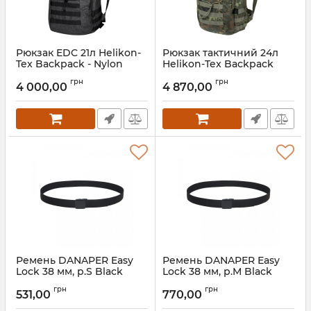
Рюкзак EDC 21л Helikon-
Рюкзак тактичний 24л
Tex Backpack - Nylon
Helikon-Tex Backpack
Polyester Blend -
Cordura - Flecktarn
грн
грн
Melange Black-Grey
4 000,00
4 870,00
Артикул:
7_67298
Артикул:
7_67299
Ремень DANAPER Easy
Ремень DANAPER Easy
Lock 38 мм, р.S Black
Lock 38 мм, р.M Black
грн
грн
531,00
770,00