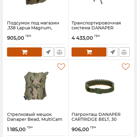
Подсумок под магазин
Транспортировочная
.338 Lapua Magnum,
система DANAPER
Coyote
Wallaby, MultiCam
грн
грн
905,00
4 433,00
Стрелковый мешок
Патронташ DANAPER
Danaper Bead, MultiCam
CARTRIDGE BELT, 30
bullets, green
грн
грн
1 185,00
906,00