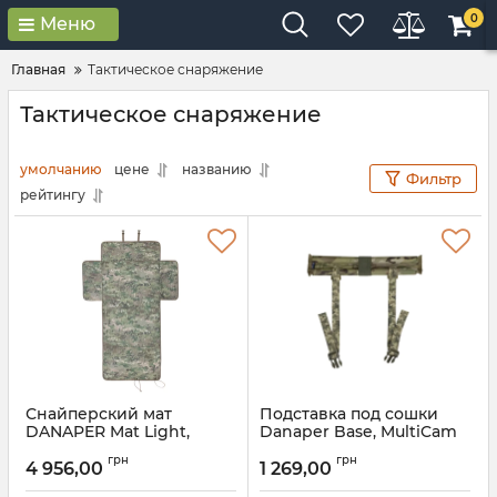
0
Меню
Главная
Тактическое снаряжение
Тактическое снаряжение
умолчанию
цене
названию
Фильтр
рейтингу
Снайперский мат
Подставка под сошки
DANAPER Mat Light,
Danaper Base, MultiCam
MultiCam
грн
грн
4 956,00
1 269,00