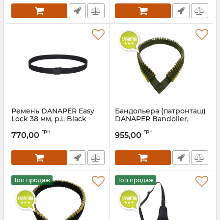
Ремень DANAPER Easy
Бандольера (патронташ)
Lock 38 мм, р.L Black
DANAPER Bandolier,
Khaki
грн
грн
770,00
955,00
Топ продаж
Топ продаж