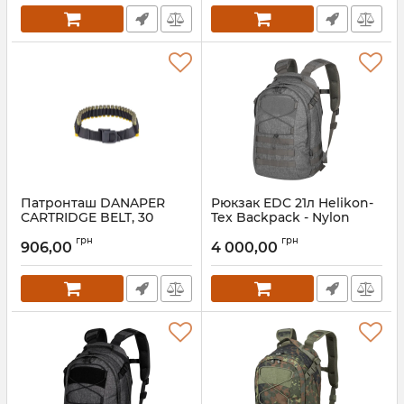
Патронташ DANAPER
Рюкзак EDC 21л Helikon-
CARTRIDGE BELT, 30
Tex Backpack - Nylon
bullets, Black
Polyester Blend -
грн
грн
Melange Grey
906,00
4 000,00
Артикул:
7_67300