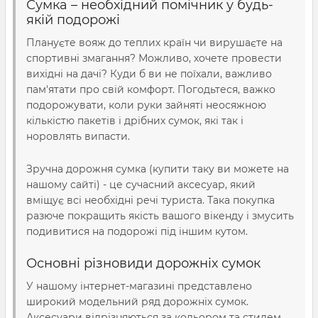
Сумка – необхідний помічник у будь-
якій подорожі
Плануєте вояж до теплих країн чи вирушаєте на
спортивні змагання? Можливо, хочете провести
вихідні на дачі? Куди б ви не поїхали, важливо
пам'ятати про свій комфорт. Погодьтеся, важко
подорожувати, коли руки зайняті неосяжною
кількістю пакетів і дрібних сумок, які так і
норовлять випасти.
Зручна д
орожня сумка (купити
таку ви можете на
нашому сайті) - це сучасний аксесуар, який
вміщує всі необхідні речі туриста. Така покупка
разюче покращить якість вашого вікенду і змусить
подивитися на подорожі під іншим кутом.
Основні різновиди дорожніх сумок
У нашому інтернет-магазині представлено
широкий модельний ряд дорожніх сумок.
Аксесуари відрізняються за кольором та стилем,