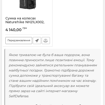
Сумка на колесах
Naturehike NH21LX002,
розмір S, чорна
грн
4 140,00
Артикул:
7_65346
Передзамовлення
Якою тривалою не була б ваша подорож, вона
повинна приносити лише позитивні емоції. Тому
рекомендуємо зайнятися ретельним плануванням
майбутньої поїздки. Грамотно підібрана
дорожня
сумка
допоможе у транспортуванні багажу та
стане вашим надійним помічником на час вікенду.
Підібрати свій ідеальний аксесуар ви можете
прямо зараз на сайті інтернет-магазину
SelfDefense.