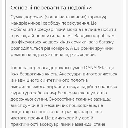
Основні переваги та недоліки
Сумка дорожня (чоловіча
та жіноча) гарантує
мандрівникові свободу пересування. Це
мобільний аксесуар, який можна не лише носити
в руках, а й повісити на плечі. Завдяки карабінам,
що фіксуються на двох кінцях сумки, вага багажу
розподіляється рівномірно. А широкий зручний
ремінь не відтягує плече під час ходьби.
Головна перевага дорожніх сумок DANAPER – це
їхня бездоганна якість. Аксесуари виготовляються
із надміцного синтетичного полотна
американського виробництва, а надійна японська
фурнітура забезпечує безпечну експлуатацію
дорожньої сумки. Зносостійка тканина захищає
вміст сумки від механічних пошкоджень, не
вицвітає на сонці та не втрачає колір після
частого прання. Це винятковий у своїй
практичності аксесуар, який назавжди стане