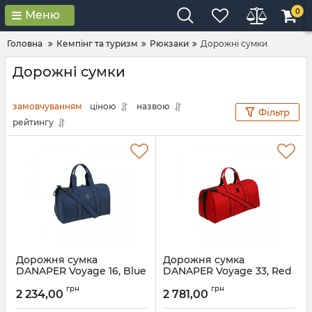
0
Меню
Головна
Кемпінг та туризм
Рюкзаки
Дорожні сумки
Дорожні сумки
замовчуванням
ціною
назвою
Фільтр
рейтингу
Дорожня сумка
Дорожня сумка
DANAPER Voyage 16, Blue
DANAPER Voyage 33, Red
грн
грн
2 234,00
2 781,00