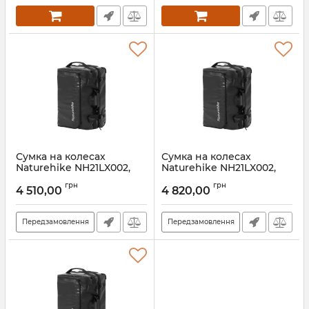
Сумка на колесах
Сумка на колесах
Naturehike NH21LX002,
Naturehike NH21LX002,
розмір L, чорна
розмір М, чорна
грн
грн
4 510,00
4 820,00
Артикул:
7_65348
Артикул:
7_65347
Передзамовлення
Передзамовлення