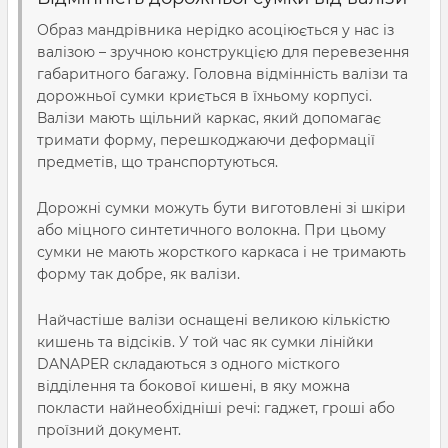
Образ мандрівника нерідко асоціюється у нас із
валізою – зручною конструкцією для перевезення
габаритного багажу. Головна відмінність валізи та
дорожньої сумки криється в їхньому корпусі.
Валізи мають щільний каркас, який допомагає
тримати форму, перешкоджаючи деформації
предметів, що транспортуються.
Дорожні сумки можуть бути виготовлені зі шкіри
або міцного синтетичного волокна. При цьому
сумки не мають жорсткого каркаса і не тримають
форму так добре, як валізи.
Найчастіше валізи оснащені великою кількістю
кишень та відсіків. У той час як сумки лінійки
DANAPER складаються з одного місткого
відділення та бокової кишені, в яку можна
покласти найнеобхідніші речі: гаджет, гроші або
проїзний документ.