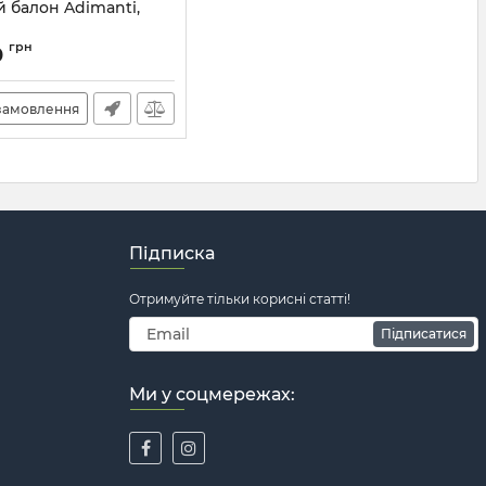
й балон Adimanti,
8_58735
грн
0
замовлення
Підписка
Отримуйте тільки корисні статті!
Підписатися
Ми у соцмережах: