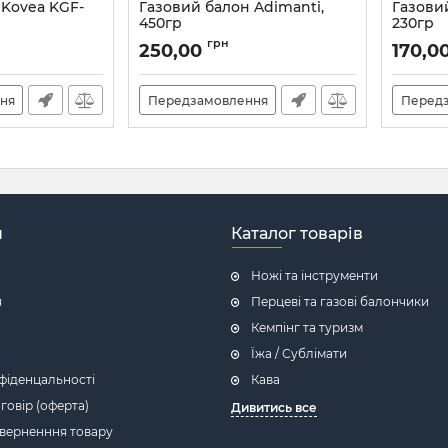
 Kovea KGF-
Газовий балон Adimanti,
Газови
450гр
230гр
Артикул:
8_58737
Артикул:
грн
250,00
170,0
ня
Передзамовлення
Перед
н
Каталог товарів
Ножі та інструменти
я
Перцеві та газові балончики
Кемпінг та туризм
Їжа / Сублімати
фіденцальності
Кава
говір (оферта)
Дивитись все
оверненння товару