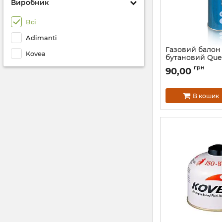
Виробник
Всі
Adimanti
Газовий балон
Kovea
бутановий Ques
Артикул:
Q-G220
грн
90,00
В кошик