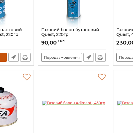
 цанговий
Газовий балон бутановий
Газови
t, 220гр
Quest, 220гр
Quest, 
Артикул:
8_69412
Артикул:
грн
90,00
230,
Передзамовлення
Перед