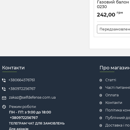
Газовий балон
0230
Артикул:
8_61819
грн
242,00
Передзамовлен
Контакти
Про магази
+380664576761
Статті
Часті питанн
+380972256767
Оплата
zakaz@selfdefense.com.ua
Контакти
Режим роботи:
Політика кон
ПН - ПТ: з 9:00 до 18:00
+380972256767
Публічний до
ТЕЛЕГРАМ ЧАТ ДЛЯ ЗАМОВЛЕНЬ
Доставка і п
Для дзінків: