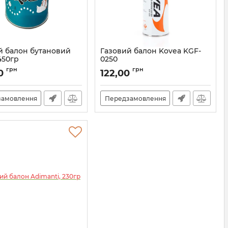
й балон бутановий
Газовий балон Kovea KGF-
450гр
0250
8_69035
грн
грн
00
122,00
замовлення
Передзамовлення