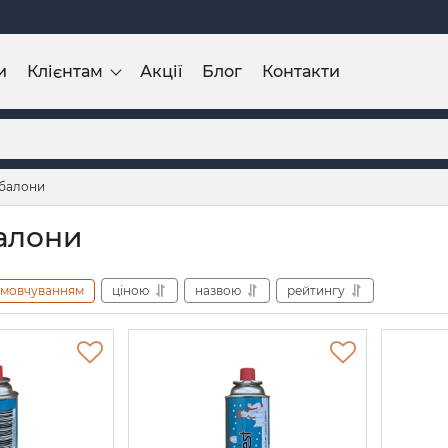
и
Клієнтам
Акції
Блог
Контакти
 балони
балони
амовчуванням
ціною
назвою
рейтингу