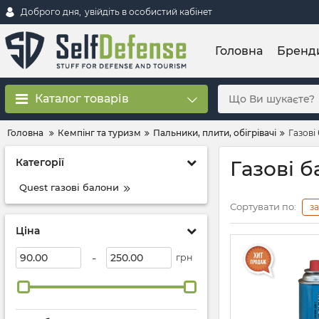
Доброго дня,
увійдіть в особистий кабінет
Головна
Бренд
Каталог товарів
Головна
Кемпінг та туризм
Пальники, плити, обігрівачі
Газові
Категорії
Газові 
Quest газові балони
Сортувати по:
з
Ціна
-
грн