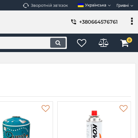
Зворотній зв'язок
Українська
Гривні
+380664576761
0