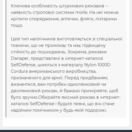
Ключова особливість штурмових рюкзаків –
наявність стропової системи molle. На неї можна
кріпити спорядження, аптечки, фляги, ліхтарики
тощо.
Цей тип наплічників виготовляється зі спеціальної
тканини, що не промокає та має підвищену
стійкість до пошкоджень. Зокрема, рюкзаки
Danaper, представлені в інтернет-каталозі
SelfDefense, шиються з матеріалу Nylon 1000D
Cordura американського виробництва,
призначеного для армії. Перед придбанням,
визначтеся, вам потрібен однолямковий чи
дволямковий рюкзак, й бажано приміряйте, щоб
було зручно.
Обирайте
якісний
рюкзак
в інтернет-
каталозі SelfDefense і будьте певні, що він стане
надійним помічником у будь-якій
подорожі
.