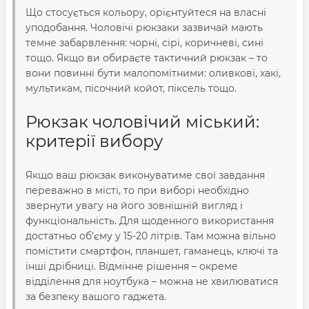
Що стосується кольору, орієнтуйтеся на власні
уподобання. Чоловічі рюкзаки зазвичай мають
темне
забарвлення
: чорні, сірі, коричневі, сині
тощо. Якщо ви обираєте тактичний рюкзак – то
вони повинні бути малопомітними: оливкові, хакі,
мультикам, пісочний койот, піксель тощо.
Рюкзак чоловічий
міський
:
критерії вибору
Якщо ваш рюкзак виконуватиме свої завдання
переважно в місті, то при виборі необхідно
звернути увагу на його зовнішній вигляд і
функціональність. Для щоденного використання
достатньо об’єму у 15-20 літрів. Там можна вільно
помістити
смартфон, планшет, гаманець, ключі та
інші дрібниці. Відмінне рішення – окреме
відділення
для ноутбука – можна не хвилюватися
за безпеку вашого гаджета.