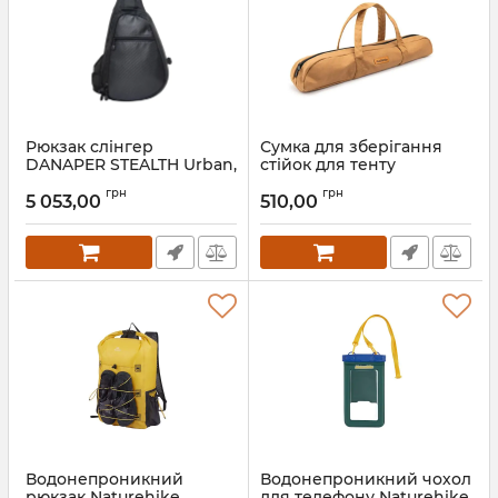
Рюкзак слінгер
Сумка для зберігання
DANAPER STEALTH Urban,
стійок для тенту
Black
Naturehike NH20PJ201,
грн
грн
розмір L
5 053,00
510,00
Артикул:
7_67724
Водонепроникний
Водонепроникний чохол
рюкзак Naturehike
для телефону Naturehike