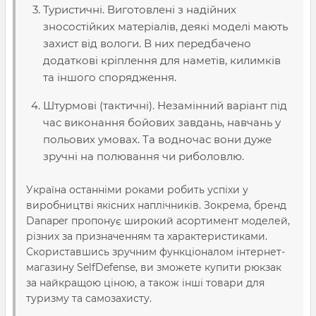
Туристичні. Виготовлені з
надійних
зносостійких
матеріалів
, деякі моделі мають
захист від вологи. В них передбачено
додаткові кріплення для наметів, килимків
та іншого спорядження.
Штурмові (тактичні). Незамінний варіант під
час виконання бойових завдань, навчань у
польових умовах. Та водночас вони дуже
зручні на полювання чи риболовлю.
Україна
останніми роками робить успіхи у
виробництві якісних наплічників. Зокрема,
бренд
Danaper пропонує широкий
асортимент моделей
,
різних за призначенням та характеристиками.
Скориставшись зручним функціоналом
інтернет-
магазину
SelfDefense, ви зможете
купити рюкзак
за найкращою
ціною
, а також інші
товари
для
туризму та самозахисту.