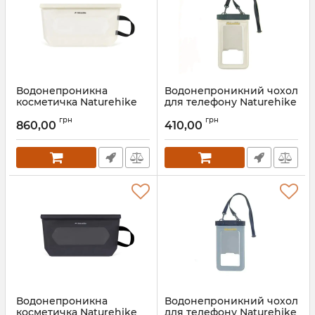
Водонепроникна
Водонепроникний чохол
косметичка Naturehike
для телефону Naturehike
CNK2450XB021 Far
CNK2300BS015, синій
грн
грн
Mountain, біла
860,00
410,00
Артикул:
7_72996
Артикул:
7_72990
Водонепроникна
Водонепроникний чохол
косметичка Naturehike
для телефону Naturehike