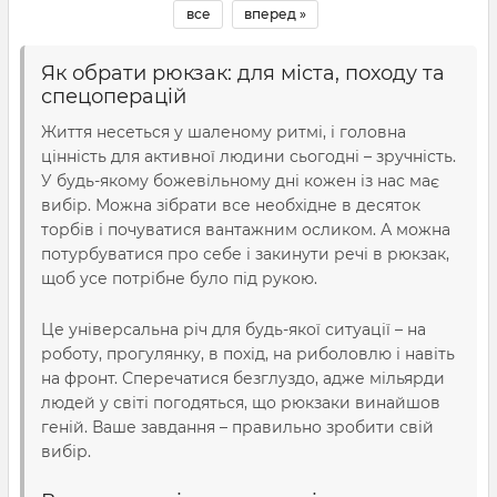
все
вперед »
Як обрати рюкзак: для міста, походу та
спецоперацій
Життя несеться у шаленому ритмі, і головна
цінність для активної людини сьогодні –
зручність
.
У будь-якому божевільному дні кожен із нас має
вибір. Можна зібрати все необхідне в десяток
торбів і почуватися вантажним осликом. А можна
потурбуватися про себе і закинути речі в
рюкзак
,
щоб усе потрібне було під рукою.
Це універсальна річ для будь-якої ситуації – на
роботу,
прогулянку
, в
похід
, на риболовлю і навіть
на фронт. Сперечатися безглуздо, адже мільярди
людей у світі погодяться, що рюкзаки винайшов
геній. Ваше завдання – правильно зробити свій
вибір.