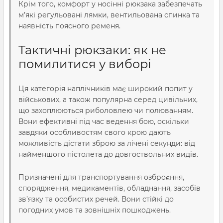
Крім того,
комфорт
у носінні рюкзака забезпечать
м’які регульовані лямки, вентильована спинка та
наявність поясного ременя.
Тактичні рюкзаки
: як не
помилитися у виборі
Ця
категорія
наплічників має широкий попит у
військових, а також популярна серед цивільних,
що захоплюються риболовлею чи полюванням.
Вони ефективні під час ведення бою, оскільки
завдяки особливостям свого крою дають
можливість дістати зброю за лічені секунди: від
найменшого пістолета до довгоствольних видів.
Призначені для
транспортування
озброєння,
спорядження, медикаментів, обладнання, засобів
зв’язку та особистих речей. Вони стійкі до
погодних умов та зовнішніх пошкоджень.