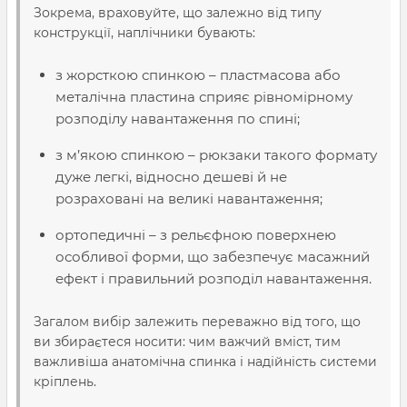
Зокрема, враховуйте, що залежно від типу
конструкції, наплічники бувають:
з жорсткою спинкою – пластмасова або
металічна пластина сприяє рівномірному
розподілу
навантаження
по спині;
з м’якою спинкою – рюкзаки такого
формату
дуже легкі, відносно дешеві й не
розраховані на великі навантаження;
ортопедичні – з рельєфною поверхнею
особливої форми, що забезпечує масажний
ефект і правильний розподіл навантаження.
Загалом вибір залежить переважно від того, що
ви збираєтеся носити: чим важчий вміст, тим
важливіша анатомічна
спинка
і надійність
системи
кріплень.