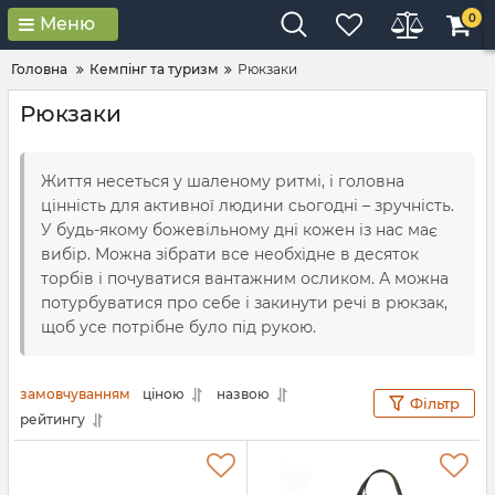
0
Меню
Головна
Кемпінг та туризм
Рюкзаки
Рюкзаки
Життя несеться у шаленому ритмі, і головна
цінність для активної людини сьогодні –
зручність
.
У будь-якому божевільному дні кожен із нас має
вибір. Можна зібрати все необхідне в десяток
торбів і почуватися вантажним осликом. А можна
потурбуватися про себе і закинути речі в
рюкзак
,
щоб усе потрібне було під рукою.
замовчуванням
ціною
назвою
Фільтр
рейтингу