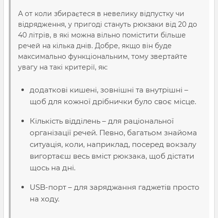
А от коли збираєтеся в невелику
відпустку
чи
відрядження
, у пригоді стануть рюкзаки від 20 до
40
літрів
, в які можна вільно
помістити
більше
речей на кілька днів. Добре, якщо він буде
максимально функціональним, тому звертайте
увагу на такі критерії, як:
додаткові кишені, зовнішні та внутрішні –
щоб для кожної дрібнички було своє місце.
Кількість відділень – для раціональної
організації речей. Певно, багатьом знайома
ситуація, коли, наприклад, посеред вокзалу
вигортаєш весь вміст рюкзака, щоб дістати
щось на дні.
USB-порт – для заряджання гаджетів просто
на ходу.