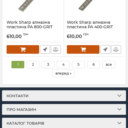
Work Sharp алмазна
Work Sharp алмазна
пластина PA 800-GRIT
пластина PA 400-GRIT
DIAMOND PLATE-
DIAMOND PLATE-
грн
грн
BAGGED
BAGGED
610,00
610,00
Артикул:
5_60013
Артикул:
5_60010
1
2
3
4
5
6
все
вперед »
КОНТАКТИ
ПРО МАГАЗИН
КАТАЛОГ ТОВАРІВ