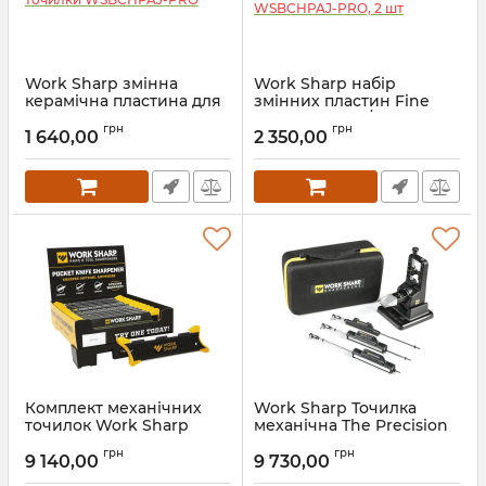
Work Sharp змінна
Work Sharp набір
керамічна пластина для
змінних пластин Fine
точилки WSBCHPAJ-PRO
Diamond (600/800) для
грн
грн
точилки WSBCHPAJ-PRO,
1 640,00
2 350,00
Артикул:
5_64903
2 шт
Артикул:
5_64902
Комплект механічних
Work Sharp Точилка
точилок Work Sharp
механічна The Precision
POCKET KNIFE
Adjust Elite Knife
грн
грн
SHARPENER 12 PACK & 1
Sharpener, WSBCHPAJ-
9 140,00
9 730,00
DISPLAYS WSGPS-12
ELT-I