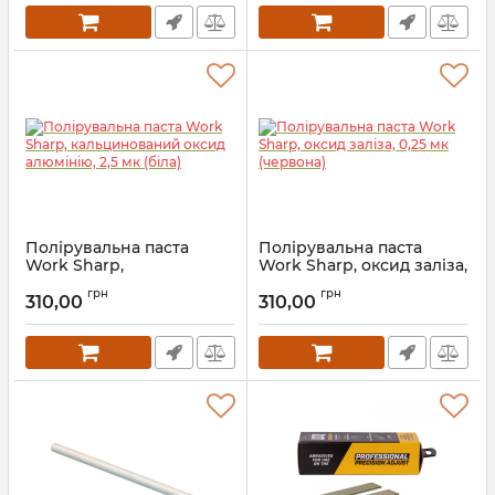
Полірувальна паста
Полірувальна паста
Work Sharp,
Work Sharp, оксид заліза,
кальцинований оксид
0,25 мк (червона)
грн
грн
алюмінію, 2,5 мк (біла)
310,00
310,00
Артикул:
5_72054
Артикул:
5_72055