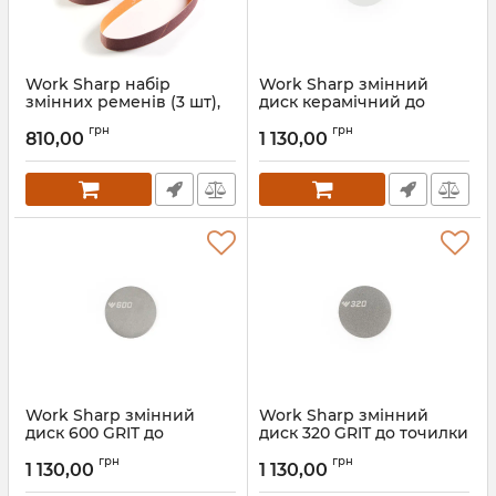
Work Sharp набір
Work Sharp змінний
змінних ременів (3 шт),
диск керамічний до
зернистість P120, для
точилки ROLLING KNIFE
грн
грн
моделей E3, E4, E5, PRO
SHARPENER
810,00
1 130,00
ELECTRIC KITCHEN KNIFE
Артикул:
5_65941
SHARPENER
Артикул:
5_67745
Work Sharp змінний
Work Sharp змінний
диск 600 GRIT до
диск 320 GRIT до точилки
точилки ROLLING KNIFE
ROLLING KNIFE
грн
грн
SHARPENER
SHARPENER
1 130,00
1 130,00
Артикул:
5_65940
Артикул:
5_65939