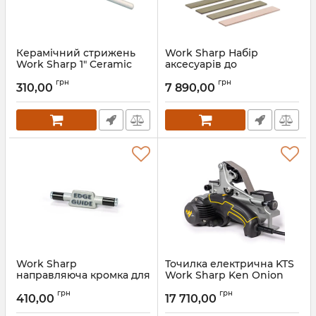
Керамічний стрижень
Work Sharp Набір
Work Sharp 1" Ceramic
аксесуарів до
Rod для точила Guided
Professional Precision
грн
грн
Field
Adjust Elite Knife
310,00
7 890,00
Sharpener ( 3 точильні
Артикул:
5_70851
камені, 1 шкіряна смуга, 1
полірувальна паста)
Артикул:
5_70554
Work Sharp
Точилка електрична KTS
направляюча кромка для
Work Sharp Ken Onion
точила Ken Onion Edition
Edition MK.2 ELITE
грн
грн
MK2
410,00
17 710,00
Артикул:
5_67960
Артикул:
5_70367