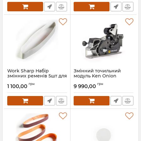
Work Sharp Набір
Змінний точильний
змінних ременів 5шт для
модуль Ken Onion
точилки KEN ONION (MK.1
Edition MK.2
грн
грн
та MK.2), 12000 GRIT
1 100,00
9 990,00
Артикул:
5_67955
Артикул:
5_67956