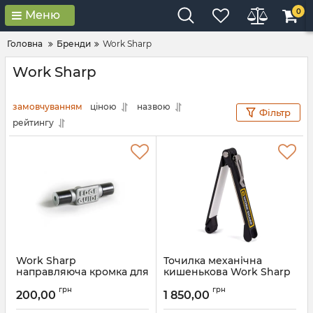
0
Меню
Головна
Бренди
Work Sharp
Work Sharp
замовчуванням
ціною
назвою
Фільтр
рейтингу
Work Sharp
Точилка механічна
направляюча кромка для
кишенькова Work Sharp
точила Ken Onion Edition
Folding Field Sharpener
грн
грн
WSEDCFFS-I
200,00
1 850,00
Артикул:
5_74102
Артикул:
5_73059