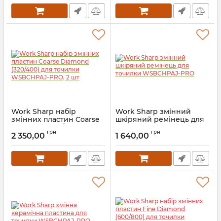
Work Sharp набір
Work Sharp змінний
змінних пластин Coarse
шкіряний ремінець для
Diamond (320/400) для
точилки WSBCHPAJ-PRO
грн
грн
точилки WSBCHPAJ-PRO,
2 350,00
1 640,00
Артикул:
5_64904
2 шт
Артикул:
5_64907